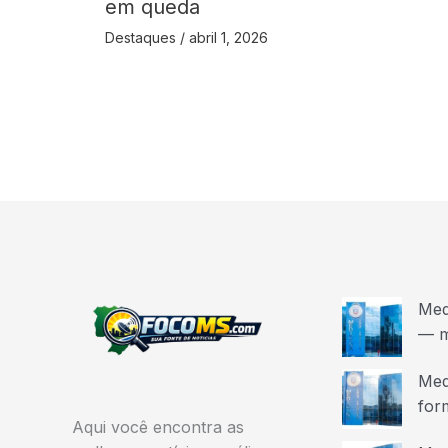
em queda
Destaques
/
abril 1, 2026
Med
— m
Med
for
Aqui você encontra as