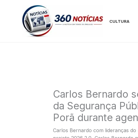
Ir
para
o
CULTURA
conteúdo
Carlos Bernardo s
da Segurança Públ
Porã durante agen
Carlos Bernardo com lideranças do