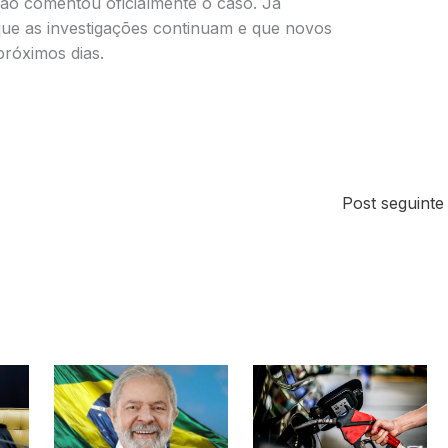
ão comentou oficialmente o caso. Já
ue as investigações continuam e que novos
róximos dias.
Post seguint