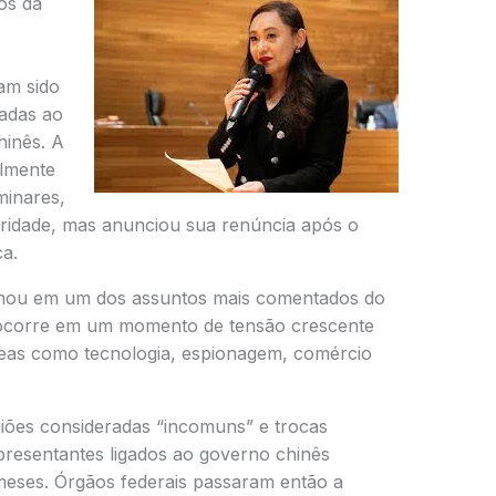
os da
iam sido
adas ao
hinês. A
almente
minares,
laridade, mas anunciou sua renúncia após o
ca.
rmou em um dos assuntos mais comentados do
e ocorre em um momento de tensão crescente
reas como tecnologia, espionagem, comércio
iões consideradas “incomuns” e trocas
resentantes ligados ao governo chinês
meses. Órgãos federais passaram então a