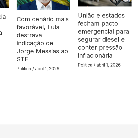
União e estados
ia
Com cenário mais
fecham pacto
favorável, Lula
emergencial para
a
destrava
segurar diesel e
indicação de
conter pressão
Jorge Messias ao
inflacionária
STF
Politica
/
abril 1, 2026
Politica
/
abril 1, 2026