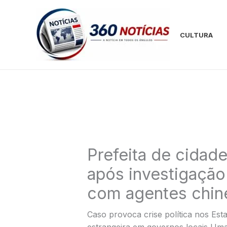
Ir
para
o
CULTURA
conteúdo
Prefeita de cidade
após investigação
com agentes chin
Caso provoca crise política nos Est