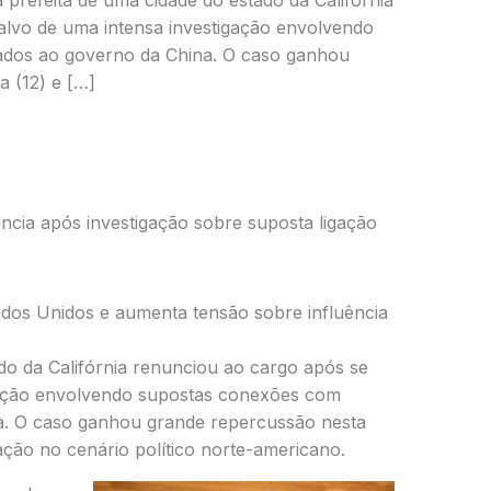
prefeita de uma cidade do estado da Califórnia
alvo de uma intensa investigação envolvendo
ados ao governo da China. O caso ganhou
a (12) e […]
uncia após investigação sobre suposta ligação
ados Unidos e aumenta tensão sobre influência
ado da
Califórnia
renunciou ao cargo após se
igação envolvendo supostas conexões com
a
. O caso ganhou grande repercussão nesta
eação no cenário político norte-americano.